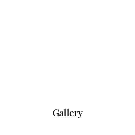
αιτήματος)
Daily Maid Service
Δυνατότητα early breakfast (κατόπιν
αιτήματος)
Gallery