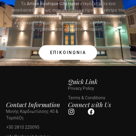
To
Artion Boutique City Hotel
στεγάζεται σε ένα
νεοκλασικό πλήρως ανακαινισμένο κτίριο στο κέντρο του
Ηρακλείου. Το ξενοδοχείο διαθέτει σύγχρονα πολυτελούς
κατασκευής δωμάτια προσφέροντας υψηλή ποιότητα
υπηρεσιών και εξαιρετική διαμονή.
ΕΠΙΚΟΙΝΩΝΙΑ
Quick Link
Privacy Policy
Terms & Conditions
Contact Information
Connect with Us
Μονής Καρδιωτίσσης 40 &
Τομπάζη
+30 2810 220095