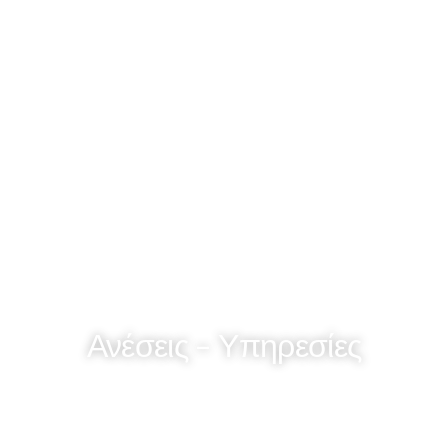
Ανέσεις - Υπηρεσίες
King/queen bed